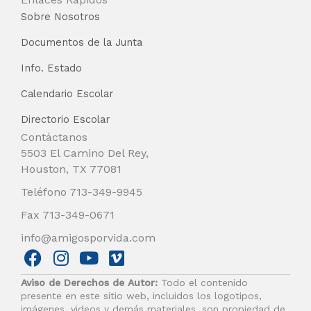
Sobre Nosotros
Documentos de la Junta
Info. Estado
Calendario Escolar
Directorio Escolar
Contáctanos
5503 El Camino Del Rey,
Houston, TX 77081
Teléfono 713-349-9945
Fax 713-349-0671
info@amigosporvida.com
F
I
Y
V
a
n
o
i
Aviso de Derechos de Autor:
Todo el contenido
c
s
u
m
presente en este sitio web, incluidos los logotipos,
e
t
t
e
imágenes, videos y demás materiales, son propiedad de