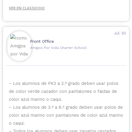
durante el horario escolar, deben ser entregados a la
VER EN CLASSDOJO
escuela por el padre, madre o tutor. Los
medicamentos recetados deben venir en su envase
original con la etiqueta correspondiente y estar
Jul 30
acompañados con la documentación requerida por el
Front Office
proveedor de atención médica, incluyendo la dosis
Amigos Por Vida Charter School
exactamente como fue prescrita. 💊
* Registro de vacunas: Si su hijo(a) recibe alguna
vacuna antes o durante el año escolar, por favor
entregue el registro de vacunación actualizado a la
– Los alumnos de PK3 a 2.º grado deben usar polos
escuela lo antes posible para que podamos
de color verde cazador con pantalones o faldas de
mantener su expediente de salud al día.💉
color azul marino o caqui.
– Los alumnos de 3.º a 8.º grado deben usar polos de
Gracias por su colaboración para ayudarnos a
color azul marino con pantalones de color azul marino
mantener un ambiente seguro y saludable para todos
o caqui.
nuestros estudiantes. 🤍
– Todos los alumnos deben usar zapatos cerrados.