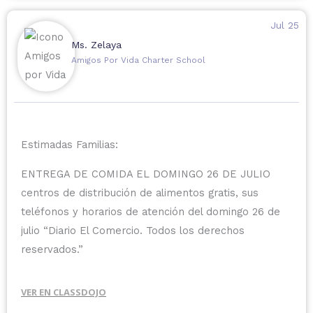
Traer una botella de agua para mantenerse
hidratadas.
Jul 25
Tendremos Gatorade, barras de granola y fruta como
Ms. Zelaya
refrigerio.
Amigos Por Vida Charter School
Fechas importantes de la pretemporada:
27 al 30 de julio:
9:00 a. m. – 12:00 p. m.
3 al 6 de agosto:
4:00 p. m. – 6:00 p. m.
Estimadas Familias:
10 al 13 de agosto:
4:00 p. m. – 6:00 p. m.
ENTREGA DE COMIDA EL DOMINGO 26 DE JULIO
17 al 19 de agosto:
4:00 p. m. – 6:00 p. m.
centros de distribución de alimentos gratis, sus
Pruebas de selección (Tryouts):
teléfonos y horarios de atención del domingo 26 de
20 y 21 de agosto:
4:00 p. m. – 6:00 p. m.
julio “Diario El Comercio. Todos los derechos
Por favor, reúnanse con nosotros puntualmente a las
reservados.”
9:00 a. m.
afuera del gimnasio.
¡Nos vemos mañana!
VER EN CLASSDOJO