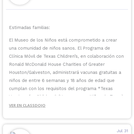
Estimadas familias:
El Museo de los Niños está comprometido a crear
una comunidad de niños sanos. El Programa de
Clínica Móvil de Texas Children’s, en colaboración con
Ronald McDonald House Charities of Greater
Houston/Galveston, administrará vacunas gratuitas a
niños de entre 6 semanas y 18 años de edad que
cumplan con los requisitos del programa *Texas
Vaccines for Children* (Vacunas para Niños de Texas).
VER EN CLASSDOJO
Si su hijo ya ha recibido alguna vacuna, es necesario
que los padres presenten el comprobante o el
registro de vacunación del menor.
Jul 31
Es obligatorio inscribirse previamente. Por favor,