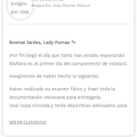
Amigos Por Vida Charter School
Buenas tardes, Lady Pumas 🐾
¡Por fin llegó el día que tanto han estado esperando!
Mañana es el primer día del campamento de voleibol.
Asegúrense de haber hecho lo siguiente:
Haber realizado su examen físico y traer toda la
documentación necesaria para entregarla.
Usar ropa cómoda y tenis deportivos adecuados para
realizar acondicionamiento físico tanto en interiores
como al aire libre.
VER EN CLASSDOJO
Traer rodilleras (las coderas son opcionales).