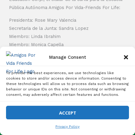
Pública Autónoma Amigos Por Vida-Friends For Life:
Presidenta: Rose Mary Valencia
Secretaria de la Junta: Sandra Lopez
Miembro: Linda Ibrahim
Miembro: Monica Capella
Miembro: Michael Griswold
Manage Consent
Miembro: Bency Thomas
Miembro: Tiffany Needham
To provide the best experiences, we use technologies like
cookies to store and/or access device information. Consenting to
Enlaces Rápidos
these technologies will allow us to process data such as browsing
Sobre Nosotros
behavior or unique IDs on this site. Not consenting or withdrawing
Inscripciones Abiertas – Matrícula Gratuita
consent, may adversely affect certain features and functions.
Documentos de la Junta
¡INSCRÍBETE HOY!
Info. Estado
ACCEPT
Calendario Escolar
Privacy Policy
Directorio Escolar