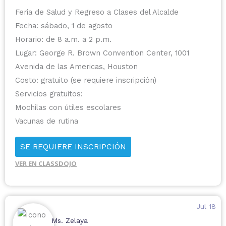
Feria de Salud y Regreso a Clases del Alcalde
Fecha: sábado, 1 de agosto
Horario: de 8 a.m. a 2 p.m.
Lugar: George R. Brown Convention Center, 1001
Avenida de las Americas, Houston
Costo: gratuito (se requiere inscripción)
Servicios gratuitos:
Mochilas con útiles escolares
Vacunas de rutina
Revisiones dentales y selladores
SE REQUIERE INSCRIPCIÓN
Exámenes de la vista
Evaluaciones de salud mental
VER EN CLASSDOJO
Jul 18
Ms. Zelaya