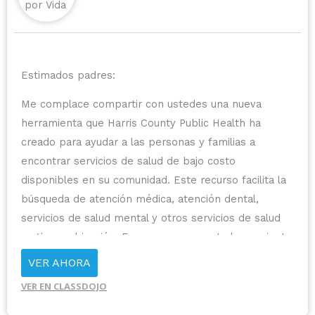
Estimados padres:
Me complace compartir con ustedes una nueva
herramienta que Harris County Public Health ha
creado para ayudar a las personas y familias a
encontrar servicios de salud de bajo costo
disponibles en su comunidad. Este recurso facilita la
búsqueda de atención médica, atención dental,
servicios de salud mental y otros servicios de salud
según su ubicación. Esperamos que esta herramienta
les ayude a usted y a su familia a acceder a los
VER AHORA
recursos que necesitan.
VER EN CLASSDOJO
Los invitamos a explorar este recurso y a compartirlo