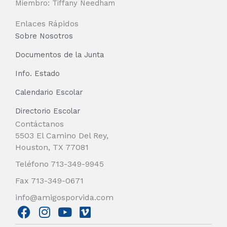
Miembro: Tiffany Needham
Enlaces Rápidos
Sobre Nosotros
Documentos de la Junta
Info. Estado
Calendario Escolar
Directorio Escolar
Contáctanos
5503 El Camino Del Rey,
Houston, TX 77081
Teléfono 713-349-9945
Fax 713-349-0671
info@amigosporvida.com
F
I
Y
V
a
n
o
i