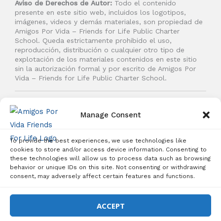
Aviso de Derechos de Autor:
Todo el contenido
c
s
u
m
presente en este sitio web, incluidos los logotipos,
e
t
t
e
imágenes, videos y demás materiales, son propiedad de
b
a
u
o
Amigos Por Vida – Friends for Life Public Charter
School. Queda estrictamente prohibido el uso,
o
g
b
reproducción, distribución o cualquier otro tipo de
o
r
e
explotación de los materiales contenidos en este sitio
k
a
sin la autorización formal y por escrito de Amigos Por
Vida – Friends for Life Public Charter School.
m
© 2026 Amigos Por Vida - Friends For Life. Todos los
derechos reservados.
Manage Consent
To provide the best experiences, we use technologies like
cookies to store and/or access device information. Consenting to
these technologies will allow us to process data such as browsing
behavior or unique IDs on this site. Not consenting or withdrawing
Inscripciones Abiertas – Matrícula Gratuita
consent, may adversely affect certain features and functions.
¡INSCRÍBETE HOY!
ACCEPT