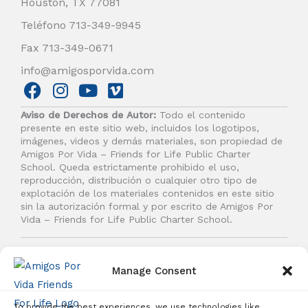
Houston, TX 77081
Teléfono 713-349-9945
Fax 713-349-0671
info@amigosporvida.com
F
I
Y
V
a
n
o
i
Aviso de Derechos de Autor:
Todo el contenido
c
s
u
m
presente en este sitio web, incluidos los logotipos,
e
t
t
e
imágenes, videos y demás materiales, son propiedad de
b
a
u
o
Amigos Por Vida – Friends for Life Public Charter
School. Queda estrictamente prohibido el uso,
o
g
b
reproducción, distribución o cualquier otro tipo de
o
r
e
explotación de los materiales contenidos en este sitio
k
a
sin la autorización formal y por escrito de Amigos Por
Vida – Friends for Life Public Charter School.
m
© 2026 Amigos Por Vida - Friends For Life. Todos los
derechos reservados.
Manage Consent
To provide the best experiences, we use technologies like