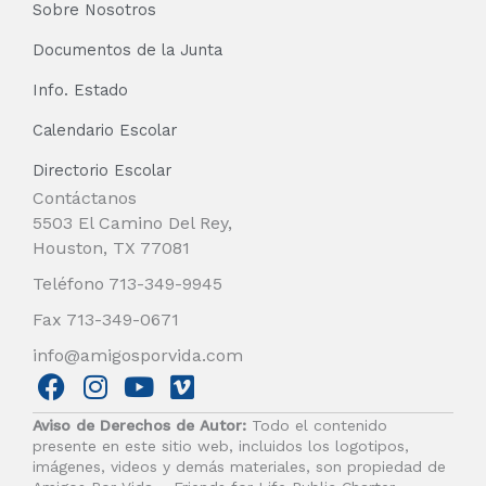
Sobre Nosotros
Documentos de la Junta
Info. Estado
Calendario Escolar
Directorio Escolar
Contáctanos
5503 El Camino Del Rey,
Houston, TX 77081
Teléfono 713-349-9945
Fax 713-349-0671
info@amigosporvida.com
F
I
Y
V
a
n
o
i
Aviso de Derechos de Autor:
Todo el contenido
c
s
u
m
presente en este sitio web, incluidos los logotipos,
e
t
t
e
imágenes, videos y demás materiales, son propiedad de