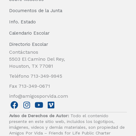
Documentos de la Junta
Info. Estado
Calendario Escolar
Directorio Escolar
Contáctanos
5503 El Camino Del Rey,
Houston, TX 77081
Teléfono 713-349-9945
Fax 713-349-0671
info@amigosporvida.com
F
I
Y
V
a
n
o
i
Aviso de Derechos de Autor:
Todo el contenido
c
s
u
m
presente en este sitio web, incluidos los logotipos,
e
t
t
e
imágenes, videos y demás materiales, son propiedad de
b
a
u
o
Amigos Por Vida – Friends for Life Public Charter