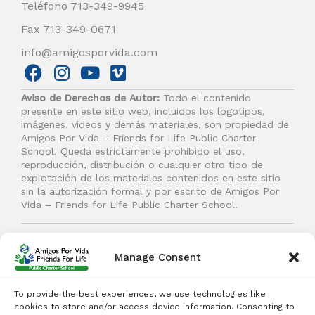
Teléfono 713-349-9945
Fax 713-349-0671
info@amigosporvida.com
F
I
Y
V
a
n
o
i
Aviso de Derechos de Autor:
Todo el contenido
c
s
u
m
presente en este sitio web, incluidos los logotipos,
e
t
t
e
imágenes, videos y demás materiales, son propiedad de
b
a
u
o
Amigos Por Vida – Friends for Life Public Charter
School. Queda estrictamente prohibido el uso,
o
g
b
reproducción, distribución o cualquier otro tipo de
o
r
e
explotación de los materiales contenidos en este sitio
k
a
sin la autorización formal y por escrito de Amigos Por
Vida – Friends for Life Public Charter School.
m
© 2026 Amigos Por Vida - Friends For Life. Todos los
derechos reservados.
Manage Consent
To provide the best experiences, we use technologies like
cookies to store and/or access device information. Consenting to