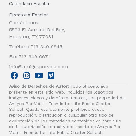
Calendario Escolar
Directorio Escolar
Contáctanos
5503 El Camino Del Rey,
Houston, TX 77081
Teléfono 713-349-9945
Fax 713-349-0671
info@amigosporvida.com
F
I
Y
V
a
n
o
i
Aviso de Derechos de Autor:
Todo el contenido
c
s
u
m
presente en este sitio web, incluidos los logotipos,
e
t
t
e
imágenes, videos y demás materiales, son propiedad de
b
a
u
o
Amigos Por Vida – Friends for Life Public Charter
School. Queda estrictamente prohibido el uso,
o
g
b
reproducción, distribución o cualquier otro tipo de
o
r
e
explotación de los materiales contenidos en este sitio
k
a
sin la autorización formal y por escrito de Amigos Por
Vida – Friends for Life Public Charter School.
m