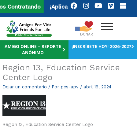
F
I
Y
V
M
Ir
 Contratando
¡Aplica Ahora!
a
n
o
i
i
al
c
s
u
m
c
contenido
e
t
t
e
r
b
a
u
o
o
DONAR
o
g
b
s
o
r
e
o
AMIGO ONLINE – REPORTE
¡INSCRÍBETE HOY! 2026-2027
k
a
f
ANÓNIMO
m
t
Region 13, Education Service
Center Logo
Dejar un comentario
/ Por
pcs-apv
/
abril 19, 2024
Region 13, Education Service Center Logo